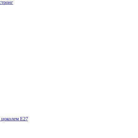
стронг
 цоколем Е27