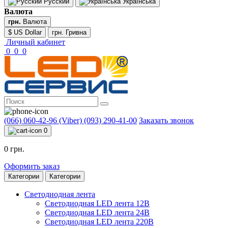
Русский
Українська
Валюта
грн.
Валюта
$ US Dollar
грн. Гривна
Личный кабинет
0
0
0
(066) 060-42-96 (Viber)
(093) 290-41-00
Заказать звонок
0
0 грн.
Оформить заказ
Категории
Категории
Светодиодная лента
Светодиодная LED лента 12В
Светодиодная LED лента 24В
Светодиодная LED лента 220В