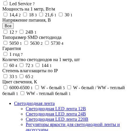
Led Service
7
Мощность на 1 метр, Вт/м
14,4
18
21,6
30
2
3
1
1
Напряжение питания, В
Все
12
24В
7
1
Типоразмер SMD светодиода
5050
5630
5730
1
2
4
Гарантия
1 год
7
Количество светодиодов на 1 метр, шт
60
72
144
4
3
1
Степень влагозащиты по IP
33
65
5
2
Цвет свечения, К
6000-6500
W - белый
W - белый / WW - теплый
1
5
белый
WW - теплый белый
1
1
Светодиодная лента
Светодиодная LED лента 12В
Светодиодная LED лента 24В
Светодиодная LED лента 220В
Регуляторы яркости для светодиодной ленты и
аксессуары