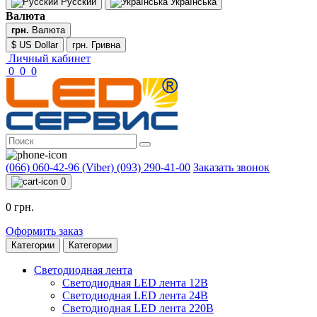
Русский
Українська
Валюта
грн.
Валюта
$ US Dollar
грн. Гривна
Личный кабинет
0
0
0
(066) 060-42-96 (Viber)
(093) 290-41-00
Заказать звонок
0
0 грн.
Оформить заказ
Категории
Категории
Светодиодная лента
Светодиодная LED лента 12В
Светодиодная LED лента 24В
Светодиодная LED лента 220В