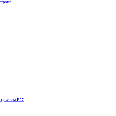
стронг
 цоколем Е27