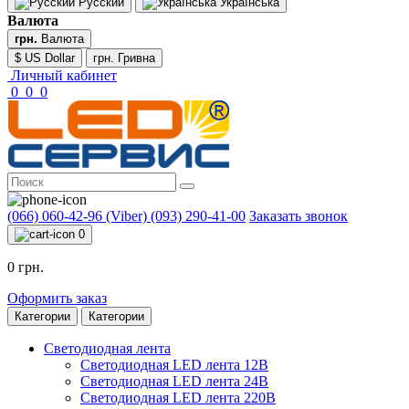
Русский
Українська
Валюта
грн.
Валюта
$ US Dollar
грн. Гривна
Личный кабинет
0
0
0
(066) 060-42-96 (Viber)
(093) 290-41-00
Заказать звонок
0
0 грн.
Оформить заказ
Категории
Категории
Светодиодная лента
Светодиодная LED лента 12В
Светодиодная LED лента 24В
Светодиодная LED лента 220В