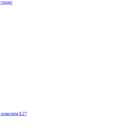
стронг
 цоколем Е27