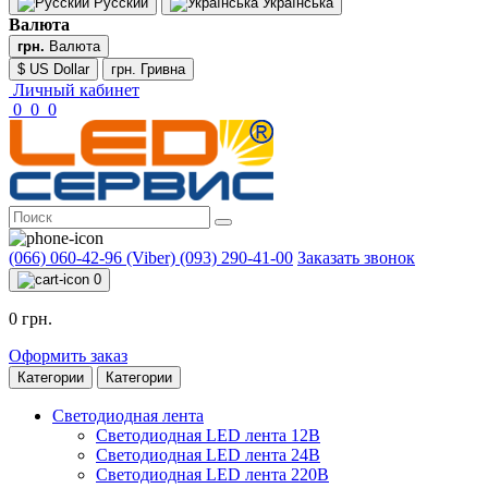
Русский
Українська
Валюта
грн.
Валюта
$ US Dollar
грн. Гривна
Личный кабинет
0
0
0
(066) 060-42-96 (Viber)
(093) 290-41-00
Заказать звонок
0
0 грн.
Оформить заказ
Категории
Категории
Светодиодная лента
Светодиодная LED лента 12В
Светодиодная LED лента 24В
Светодиодная LED лента 220В