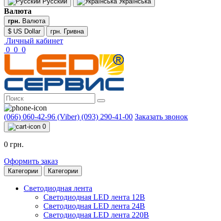
Русский
Українська
Валюта
грн.
Валюта
$ US Dollar
грн. Гривна
Личный кабинет
0
0
0
(066) 060-42-96 (Viber)
(093) 290-41-00
Заказать звонок
0
0 грн.
Оформить заказ
Категории
Категории
Светодиодная лента
Светодиодная LED лента 12В
Светодиодная LED лента 24В
Светодиодная LED лента 220В