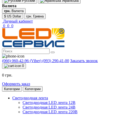
Русский
Українська
Валюта
грн.
Валюта
$ US Dollar
грн. Гривна
Личный кабинет
0
0
0
(066) 060-42-96 (Viber)
(093) 290-41-00
Заказать звонок
0
0 грн.
Оформить заказ
Категории
Категории
Светодиодная лента
Светодиодная LED лента 12В
Светодиодная LED лента 24В
Светодиодная LED лента 220В