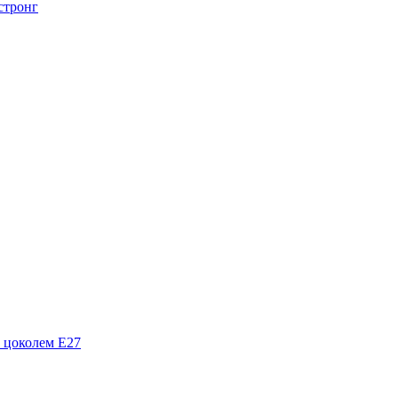
стронг
 цоколем Е27