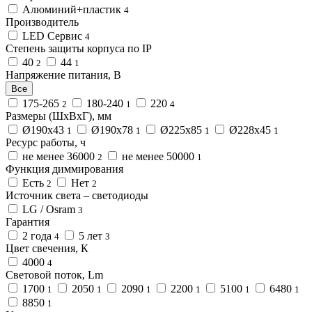
Алюминий+пластик
4
Производитель
LED Сервис
4
Степень защиты корпуса по IP
40
44
2
1
Напряжение питания, В
Все
175-265
180-240
220
2
1
4
Размеры (ШхВхГ), мм
Ø190х43
Ø190х78
Ø225х85
Ø228х45
1
1
1
1
Ресурс работы, ч
не менее 36000
не менее 50000
2
1
Функция диммирования
Есть
Нет
2
2
Источник света – светодиоды
LG / Osram
3
Гарантия
2 года
5 лет
4
3
Цвет свечения, К
4000
4
Световой поток, Lm
1700
2050
2090
2200
5100
6480
1
1
1
1
1
1
8850
1