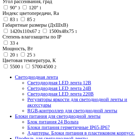
Угол рассеивания, град
90°
120°
3
1
Индекс цветопередачи, Ra
83
85
1
2
Габаритные размеры (ДхШхВ)
1420х110х67
1500х48х75
2
1
Степень влагозащиты по IP
33
4
Мощность, Вт
20
25
1
3
Цветовая температура, К
5500
5700/4500
1
2
Светодиодная лента
Светодиодная LED лента 12В
Светодиодная LED лента 24В
Светодиодная LED лента 220В
Регуляторы яркости для светодиодной ленты и
аксессуары
RGB-контроллер для светодиодной ленты
Блоки питания для светодиодной ленты
Блок питания 24 Вольта
Блоки питания герметичные IP65-IP67
Адаптеры. Блоки питания в пластиковом корпусе.
Профиль для светодиодной ленты