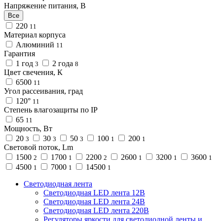
Напряжение питания, В
Все
220
11
Материал корпуса
Алюминий
11
Гарантия
1 год
2 года
3
8
Цвет свечения, К
6500
11
Угол рассеивания, град
120°
11
Степень влагозащиты по IP
65
11
Мощность, Вт
20
30
50
100
200
3
3
3
1
1
Световой поток, Lm
1500
1700
2200
2600
3200
3600
2
1
2
1
1
1
4500
7000
14500
1
1
1
Светодиодная лента
Светодиодная LED лента 12В
Светодиодная LED лента 24В
Светодиодная LED лента 220В
Регуляторы яркости для светодиодной ленты и