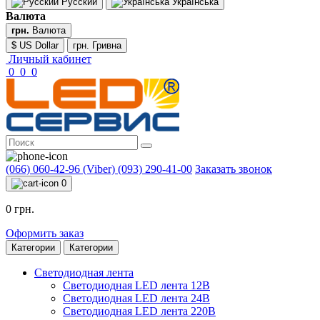
Русский
Українська
Валюта
грн.
Валюта
$ US Dollar
грн. Гривна
Личный кабинет
0
0
0
(066) 060-42-96 (Viber)
(093) 290-41-00
Заказать звонок
0
0 грн.
Оформить заказ
Категории
Категории
Светодиодная лента
Светодиодная LED лента 12В
Светодиодная LED лента 24В
Светодиодная LED лента 220В