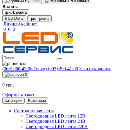
Русский
Українська
Валюта
грн.
Валюта
$ US Dollar
грн. Гривна
Личный кабинет
0
0
0
(066) 060-42-96 (Viber)
(093) 290-41-00
Заказать звонок
0
0 грн.
Оформить заказ
Категории
Категории
Светодиодная лента
Светодиодная LED лента 12В
Светодиодная LED лента 24В
Светодиодная LED лента 220В