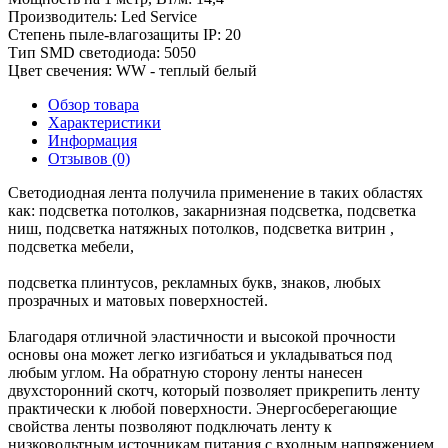
Производитель:
Led Service
Степень пыле-влагозащиты IP:
20
Тип SMD светодиода:
5050
Цвет свечения:
WW - теплый белый
Обзор товара
Характеристики
Информация
Отзывов (0)
Светодиодная лента получила применение в таких областях
как: подсветка потолков, закарнизная подсветка, подсветка
ниш, подсветка натяжных потолков, подсветка витрин ,
подсветка мебели,
подсветка плинтусов, рекламных букв, знаков, любых
прозрачных и матовых поверхностей.
Благодаря отличной эластичности и высокой прочности
основы она может легко изгибаться и укладываться под
любым углом. На обратную сторону ленты нанесен
двухсторонний скотч, который позволяет прикрепить ленту
практически к любой поверхности. Энергосберегающие
свойства ленты позволяют подключать ленту к
низковольтным источникам питания с входным напряжением