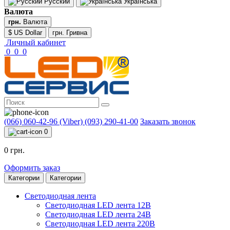
Русский
Українська
Валюта
грн.
Валюта
$ US Dollar
грн. Гривна
Личный кабинет
0
0
0
(066) 060-42-96 (Viber)
(093) 290-41-00
Заказать звонок
0
0 грн.
Оформить заказ
Категории
Категории
Светодиодная лента
Светодиодная LED лента 12В
Светодиодная LED лента 24В
Светодиодная LED лента 220В