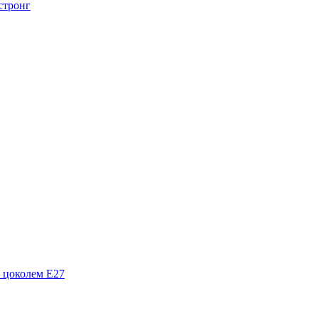
стронг
 цоколем Е27