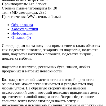
Производитель:
Led Service
Степень пыле-влагозащиты IP:
20
Тип SMD светодиода:
2835
Цвет свечения:
WW - теплый белый
Обзор товара
Характеристики
Информация
Отзывов (0)
Светодиодная лента получила применение в таких областях
как: подсветка потолков, закарнизная подсветка, подсветка
ниш, подсветка натяжных потолков, подсветка витрин ,
подсветка мебели,
подсветка плинтусов, рекламных букв, знаков, любых
прозрачных и матовых поверхностей.
Благодаря отличной эластичности и высокой прочности
основы она может легко изгибаться и укладываться под
любым углом. На обратную сторону ленты нанесен
двухсторонний скотч, который позволяет прикрепить ленту
практически к любой поверхности. Энергосберегающие
свойства ленты позволяют подключать ленту к
низковольтным источникам питания с входным напряжением