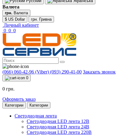
Русский
Українська
Валюта
грн.
Валюта
$ US Dollar
грн. Гривна
Личный кабинет
0
0
0
(066) 060-42-96 (Viber)
(093) 290-41-00
Заказать звонок
0
0 грн.
Оформить заказ
Категории
Категории
Светодиодная лента
Светодиодная LED лента 12В
Светодиодная LED лента 24В
Светодиодная LED лента 220В