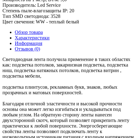
Производитель:
Led Service
Степень пыле-влагозащиты IP:
20
Тип SMD светодиода:
3528
Цвет свечения:
WW - теплый белый
Обзор товара
Характеристики
Информация
Отзывов (0)
Светодиодная лента получила применение в таких областях
как: подсветка потолков, закарнизная подсветка, подсветка
ниш, подсветка натяжных потолков, подсветка витрин ,
подсветка мебели,
подсветка плинтусов, рекламных букв, знаков, любых
прозрачных и матовых поверхностей.
Благодаря отличной эластичности и высокой прочности
основы она может легко изгибаться и укладываться под
любым углом. На обратную сторону ленты нанесен
двухсторонний скотч, который позволяет прикрепить ленту
практически к любой поверхности. Энергосберегающие
свойства ленты позволяют подключать ленту к
низковольтным источникам питания с входным напряжением