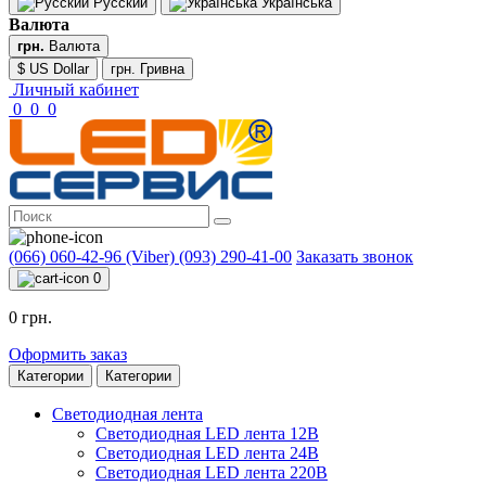
Русский
Українська
Валюта
грн.
Валюта
$ US Dollar
грн. Гривна
Личный кабинет
0
0
0
(066) 060-42-96 (Viber)
(093) 290-41-00
Заказать звонок
0
0 грн.
Оформить заказ
Категории
Категории
Светодиодная лента
Светодиодная LED лента 12В
Светодиодная LED лента 24В
Светодиодная LED лента 220В