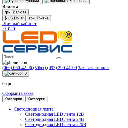
Русский
Українська
Валюта
грн.
Валюта
$ US Dollar
грн. Гривна
Личный кабинет
0
0
0
(066) 060-42-96 (Viber)
(093) 290-41-00
Заказать звонок
0
0 грн.
Оформить заказ
Категории
Категории
Светодиодная лента
Светодиодная LED лента 12В
Светодиодная LED лента 24В
Светодиодная LED лента 220В