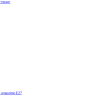
стронг
 цоколем Е27