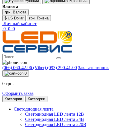
Русский
Українська
Валюта
грн.
Валюта
$ US Dollar
грн. Гривна
Личный кабинет
0
0
0
(066) 060-42-96 (Viber)
(093) 290-41-00
Заказать звонок
0
0 грн.
Оформить заказ
Категории
Категории
Светодиодная лента
Светодиодная LED лента 12В
Светодиодная LED лента 24В
Светодиодная LED лента 220В